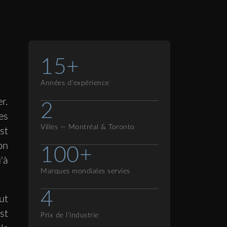
15+
Années d'expérience
r.
2
es
Villes — Montréal & Toronto
st
on
100+
'à
Marques mondiales servies
4
ut
st
Prix de l'industrie